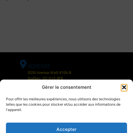
ADRESSE
3200 Avenue Watt #106-B
Québec, QC G1X 4P8
Gérer le consentement
CONTACT
Pour offrir les meilleures expériences, nous utilisons des technologies
Téléphone: 418-977-8181
telles que les cookies pour stocker et/ou accéder aux informations de
Sans frais: 1-877-744-8181
l'appareil.
Courriel: info@fix1pneu.com
Accepter