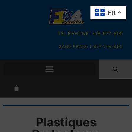
FR
TÉLÉPHONE: 418-977-8181
SANS FRAIS: 1-877-744-8181
Plastiques