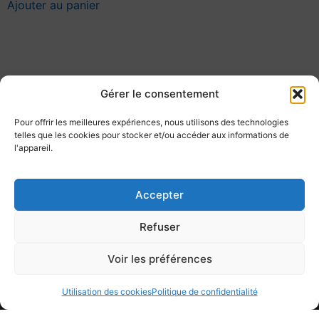
Ajouter au panier
Gérer le consentement
Pour offrir les meilleures expériences, nous utilisons des technologies
telles que les cookies pour stocker et/ou accéder aux informations de
l'appareil.
ADRESSE
3200 Avenue Watt #106-B
Accepter
Québec, QC G1X 4P8
Refuser
CONTACT
Téléphone: 418-977-8181
Voir les préférences
Sans frais: 1-877-744-8181
Courriel: info@fix1pneu.com
Utilisation des cookies
Politique de confidentialité