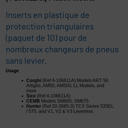
Inserts en plastique de
protection triangulaires
(paquet de 10) pour de
nombreux changeurs de pneus
sans levier.
Usage
Corghi
(Ref 4-106611A) Models ART 50
Artiglio, AM50, AM500, LL Models, and
more
Sice
(Ref 4-106611A)
CEMB
Models SM665, SM675
Hunter
(Ref 20-2685-3) TCX Series 535EL
/ 575, and V1, V2 & V3 Leverless