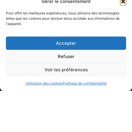
SKU : AE182960
Gérer le consentement
$
0.00
Pour offrir les meilleures expériences, nous utilisons des technologies
Ajouter au panier
telles que les cookies pour stocker et/ou accéder aux informations de
l'appareil.
Accepter
Refuser
Voir les préférences
ADRESSE
Utilisation des cookies
Politique de confidentialité
3200 Avenue Watt #106-B
Québec, QC G1X 4P8
CONTACT
Téléphone: 418-977-8181
Sans frais: 1-877-744-8181
Courriel: info@fix1pneu.com