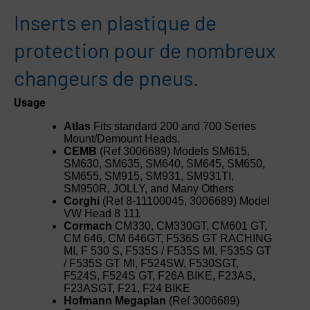
Inserts en plastique de
protection pour de nombreux
changeurs de pneus.
Usage
Atlas
Fits standard 200 and 700 Series
Mount/Demount Heads.
CEMB
(Ref 3006689) Models SM615,
SM630, SM635, SM640, SM645, SM650,
SM655, SM915, SM931, SM931TI,
SM950R, JOLLY, and Many Others
Corghi
(Ref 8-11100045, 3006689) Model
VW Head 8 111
Cormach
CM330, CM330GT, CM601 GT,
CM 646, CM 646GT, F536S GT RACHING
MI, F 530 S, F535S / F535S MI, F535S GT
/ F535S GT MI, F524SW, F530SGT,
F524S, F524S GT, F26A BIKE, F23AS,
F23ASGT, F21, F24 BIKE
Hofmann Megaplan
(Ref 3006689)