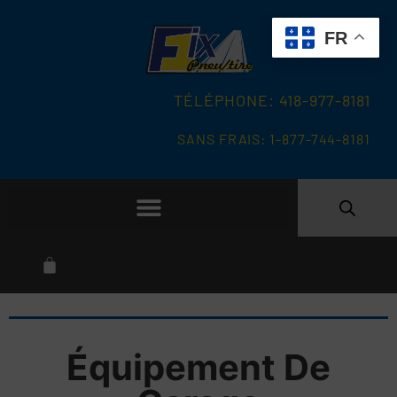
FR
TÉLÉPHONE: 418-977-8181
SANS FRAIS: 1-877-744-8181
Équipement De