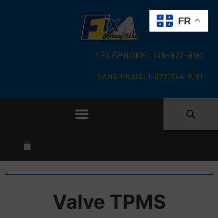
FR
TÉLÉPHONE: 418-977-8181
SANS FRAIS: 1-877-744-8181
Valve TPMS