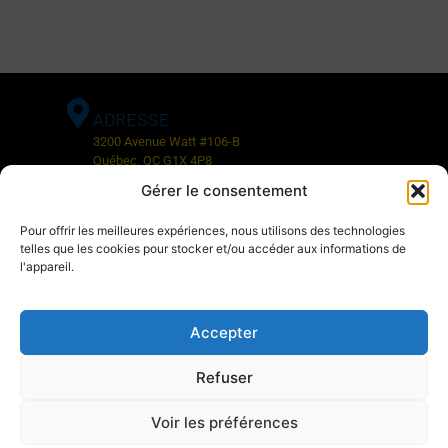
ADRESSE
3200 Avenue Watt #106-B
Québec, QC G1X 4P8
Gérer le consentement
CONTACT
Pour offrir les meilleures expériences, nous utilisons des technologies
Téléphone: 418-977-8181
telles que les cookies pour stocker et/ou accéder aux informations de
Sans frais: 1-877-744-8181
l'appareil.
Courriel: info@fix1pneu.com
Accepter
Fix1Pneu 2026 © Tous droits réservés.
Refuser
Voir les préférences