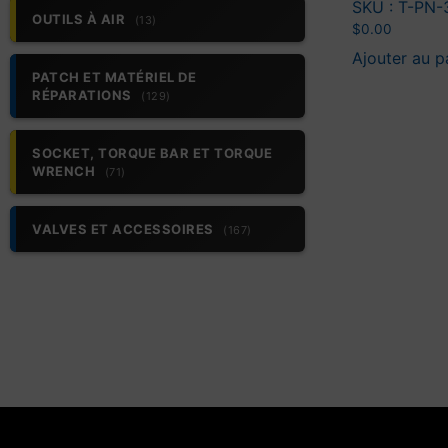
SKU : T-PN-
OUTILS À AIR
(13)
$
0.00
Ajouter au p
PATCH ET MATÉRIEL DE
RÉPARATIONS
(129)
SOCKET, TORQUE BAR ET TORQUE
WRENCH
(71)
VALVES ET ACCESSOIRES
(167)